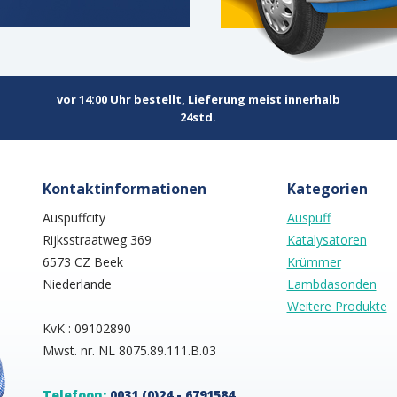
vor 14:00 Uhr bestellt, Lieferung meist innerhalb
24std.
Kontaktinformationen
Kategorien
Auspuffcity
Auspuff
Rijksstraatweg 369
Katalysatoren
6573 CZ Beek
Krümmer
Niederlande
Lambdasonden
Weitere Produkte
KvK : 09102890
Mwst. nr. NL 8075.89.111.B.03
Telefoon:
0031 (0)24 - 6791584