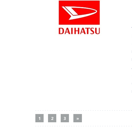
1
2
3
»