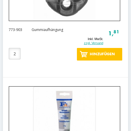
773-903
Gummiaufhängung
81
1,
Inkl. MwSt.
zzgl. Versand
HINZUFÜGEN