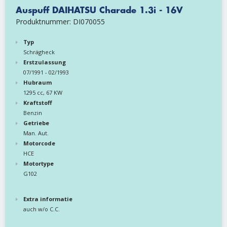
Auspuff DAIHATSU Charade 1.3i - 16V
Produktnummer: DI070055
Typ
Schrägheck
Erstzulassung
07/1991 - 02/1993
Hubraum
1295 cc, 67 KW
Kraftstoff
Benzin
Getriebe
Man. Aut.
Motorcode
HCE
Motortype
G102
Extra informatie
auch w/o C.C.