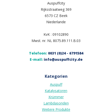
Auspuffcity
Rijksstraatweg 369
6573 CZ Beek
Niederlande
KvK : 09102890
Mwst. nr. NL 8075.89.111.B.03
Telefoon:
0031 (0)24 - 6791584
E-mail:
info@auspuffcity.de
Kategorien
Auspuff
Katalysatoren
Krümmer
Lambdasonden
Weitere Produkte